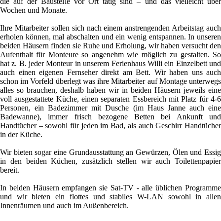
die auf der Baustelle vor Ort tätig sind – und das vielleicht über
Wochen und Monate.
Ihre Mitarbeiter sollen sich nach einem anstrengenden Arbeitstag auch
erholen können, mal abschalten und ein wenig entspannen. In unseren
beiden Häusern finden sie Ruhe und Erholung, wir haben versucht den
Aufenthalt für Monteure so angenehm wie möglich zu gestalten. So
hat z. B. jeder Monteur in unserem Ferienhaus Willi ein Einzelbett und
auch einen eigenen Fernseher direkt am Bett. Wir haben uns auch
schon im Vorfeld überlegt was ihre Mitarbeiter auf Montage unterwegs
alles so brauchen, deshalb haben wir in beiden Häusern jeweils eine
voll ausgestattete Küche, einen separaten Essbereich mit Platz für 4-6
Personen, ein Badezimmer mit Dusche (im Haus Janne auch eine
Badewanne), immer frisch bezogene Betten bei Ankunft und
Handtücher – sowohl für jeden im Bad, als auch Geschirr Handtücher
in der Küche.
Wir bieten sogar eine Grundausstattung an Gewürzen, Ölen und Essig
in den beiden Küchen, zusätzlich stellen wir auch Toilettenpapier
bereit.
In beiden Häusern empfangen sie Sat-TV - alle üblichen Programme
und wir bieten ein flottes und stabiles W-LAN sowohl in allen
Innenräumen und auch im Außenbereich.