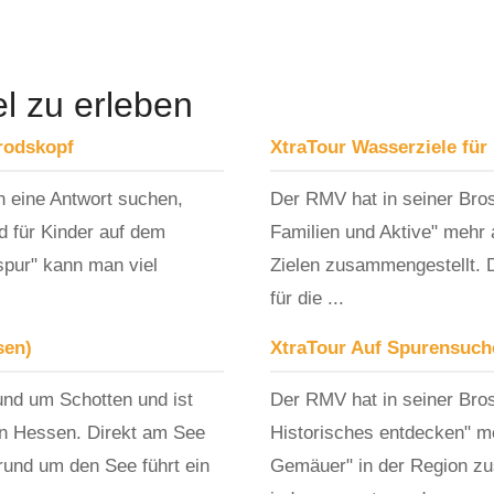
el zu erleben
rodskopf
XtraTour Wasserziele für
n eine Antwort suchen,
Der RMV hat in seiner Bros
d für Kinder auf dem
Familien und Aktive" mehr 
spur" kann man viel
Zielen zusammengestellt. D
für die ...
sen)
XtraTour Auf Spurensuche
und um Schotten und ist
Der RMV hat in seiner Bro
in Hessen. Direkt am See
Historisches entdecken" me
 rund um den See führt ein
Gemäuer" in der Region zus