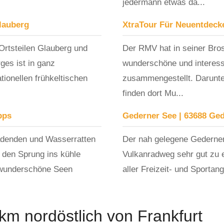
jedermann etwas da...
lauberg
XtraTour Für Neuentdecke
Ortsteilen Glauberg und
Der RMV hat in seiner Bro
ges ist in ganz
wunderschöne und interessa
ionellen frühkeltischen
zusammengestellt. Darunter
finden dort Mu...
pps
Gederner See | 63688 Ge
adenden und Wasserratten
Der nah gelegene Gederner
r den Sprung ins kühle
Vulkanradweg sehr gut zu er
 wunderschöne Seen
aller Freizeit- und Sportan
 km nordöstlich von Frankfurt