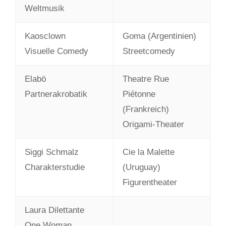
Weltmusik
Kaosclown
Goma (Argentinien)
Visuelle Comedy
Streetcomedy
Elabö
Theatre Rue
Partnerakrobatik
Piétonne
(Frankreich)
Origami-Theater
Siggi Schmalz
Cie la Malette
Charakterstudie
(Uruguay)
Figurentheater
Laura Dilettante
One Woman